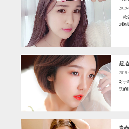
2019-
一款
刘海
超
2019-
对于
致的
青