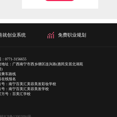
善就创业系统
免费职业规划
0771-3156655
校地址：
广西南宁市西乡塘区连兴路(惠民安居北湖苑
)
看乘车路线
看在线报名
方号：南宁百美汇美容美发彩妆学校
方号：南宁百美汇美容美发学校
官方号：百美汇学校
桂ICP备12002094号