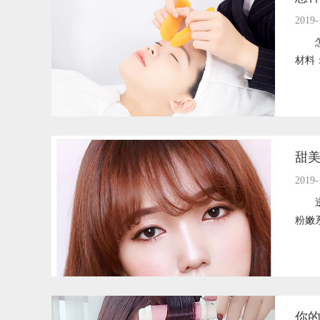
2019-
怎样
材料
甜
2019-
逆生
粉嫩
你的