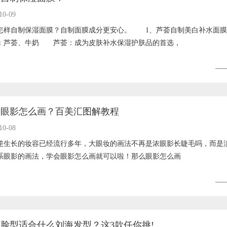
10-09
自制保湿面膜？自制面膜成分更安心。 1、芦荟自制美白补水
：芦荟、牛奶 芦荟：成为皮肤补水保湿护肤品的首选，
MORE
美眼影怎么画？百美汇图解教程
10-08
长的妆容已经流行多年，大眼妆的画法不再是浓眼影长睫毛吗，而是
系眼影的画法，学会眼影怎么画就可以啦！那么眼影怎么画
MORE
脸型适合什么刘海发型？这3款任你挑!