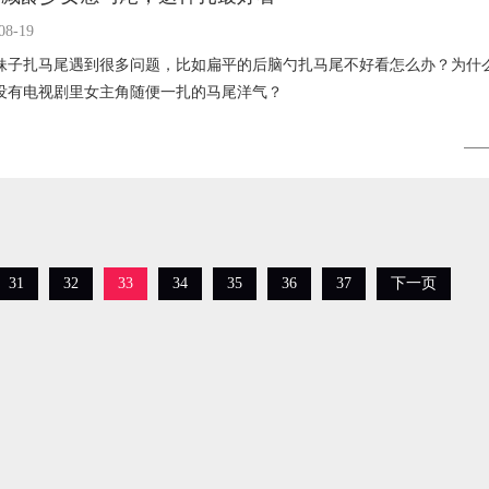
08-19
妹子扎马尾遇到很多问题，比如扁平的后脑勺扎马尾不好看怎么办？为什
没有电视剧里女主角随便一扎的马尾洋气？
MORE
31
32
33
34
35
36
37
下一页