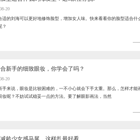
08-20
合适的刘海可以更好地修饰脸型，增加女人味。快来看看你的脸型适合什
呢？
MORE
适合新手的细致眼妆，你学会了吗？
08-20
新手来说，眼妆是比较困难的，一不小心就会下手太重。那么，怎样才能
眼妆呢？不妨试试稳妥一点的方法。要了解眼影画法，当然
MORE
春减龄少女感马尾，这样扎最好看