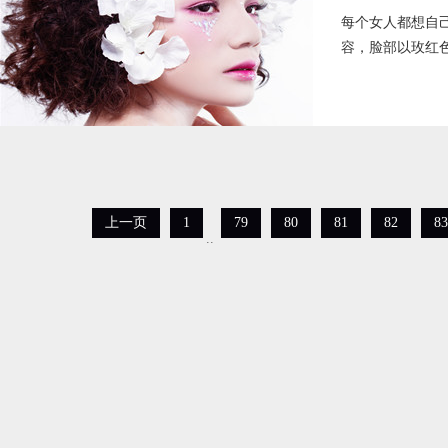
每个女人都想自
容，脸部以玫红
上一页
1
79
80
81
82
83
..